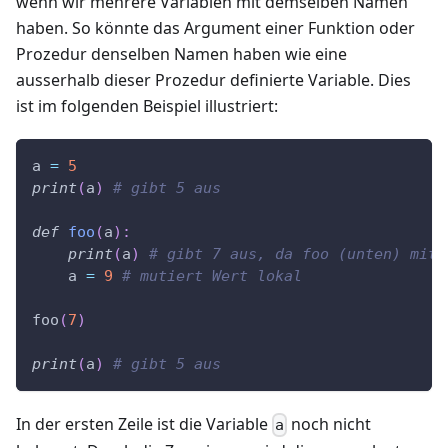
wenn wir mehrere Variablen mit demselben Namen
haben. So könnte das Argument einer Funktion oder
Prozedur denselben Namen haben wie eine
ausserhalb dieser Prozedur definierte Variable. Dies
ist im folgenden Beispiel illustriert:
a 
=
5
print
(
a
)
# gibt 5 aus
def
foo
(
a
)
:
print
(
a
)
# gibt 7 aus, da foo (unten) mit 
    a 
=
9
# mutiert Wert lokal
foo
(
7
)
print
(
a
)
# gibt 5 aus
In der ersten Zeile ist die Variable
noch nicht
a