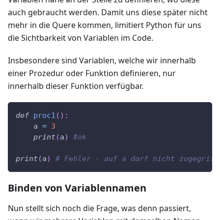
auch gebraucht werden. Damit uns diese später nicht
mehr in die Quere kommen, limitiert Python für uns
die Sichtbarkeit von Variablen im Code.
Insbesondere sind Variablen, welche wir innerhalb
einer Prozedur oder Funktion definieren, nur
innerhalb dieser Funktion verfügbar.
def
proc1
(
)
:
    a 
=
3
print
(
a
)
#ok
print
(
a
)
# Fehler - auf a darf nicht zugegriff
Binden von Variablennamen
Nun stellt sich noch die Frage, was denn passiert,